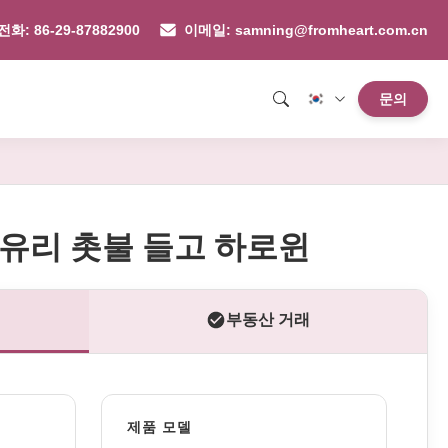
전화: 86-29-87882900
이메일: samning@fromheart.com.cn
문의
 유리 촛불 들고 하로윈
부동산 거래
제품 모델