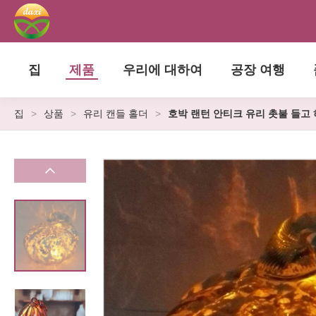
집
제품
우리에 대하여
공장 여행
집
>
상품
>
유리 캔들 홀더
>
호박 랜턴 안티크 유리 촛불 들고