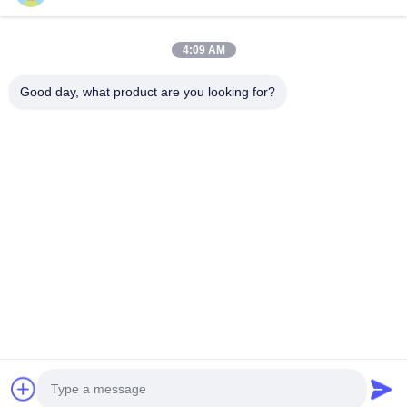
크리스탈 칵테일 잔
4:09 AM
텀블러 마시는 안경
Good day, what product are you looking for?
주사철 공예품
유리 저장 항아리
집
제품
우리에 대하여
공장 여행
품질 관리
연락주세요
인용문을 요구하세요
전화:
86-29-87882900
이메일:
samning@fromheart.com.cn
© 2026 Xi'An Daxi Houseware Co., Ltd. All Rights Reserved.