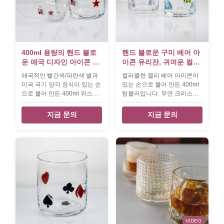
400ml 용량의 핸드 블로
핸드 블로운 구미 베어 아
운 애국 디자인 아이콘 유
이콘 유리잔, 귀여운 컬러
리잔 - 위스키 및 칵테일용
풀 베어가 있는 400ml 투
애국적인 빨간색/파란색 별과
컬러풀한 젤리 베어 아이콘이
투명 텀블러
명 텀블러, 어린이 및 성인
미국 국기 양각 장식이 있는 손
있는 손으로 불어 만든 400ml
을 위한 재미있는 위스키
으로 불어 만든 400ml 위스키
텀블러입니다. 무연 크리스탈
주스 잔, 귀여운 바웨어 선
잔입니다. 무연 크리스탈, 식기
유리, 식기세척기 사용 가능,
물
세척기 사용 가능, 안정성을 위
맞춤형 로고. 위스키, 주스, 칵
지금 문의
지금 문의
한 두꺼운 베이스. 위스키, 칵
테일에 딱 맞습니다. 어린이와
테일, 아이스 음료에 적합합니
어른 모두가 좋아합니다.
다.
VIDEO