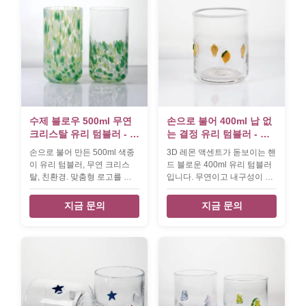
수제 블로우 500ml 무연
손으로 불어 400ml 납 없
크리스탈 유리 텀블러 - 위
는 결정 유리 텀블러 - 유
스키 및 주스용 아티잔 드
스와 커피를 위한 다재다
손으로 불어 만든 500ml 색종
3D 레몬 액센트가 돋보이는 핸
링킹 글라스
능한 위스키 유리
이 유리 텀블러, 무연 크리스
드 블로운 400ml 유리 텀블러
탈, 친환경. 맞춤형 로고를 사
입니다. 무연이고 내구성이 뛰
용할 수 있습니다. MOQ
어나며 식기세척기 사용이 가
1000pcs, 7일 안에 샘플. 집,
능합니다. 가정, 레스토랑 또는
지금 문의
지금 문의
바, 호텔 사용에 적합합니다.
호텔에서 사용하기에 이상적
입니다. MOQ 1000pcs, 7일 안
에 샘플.