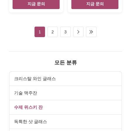
Whiskey Glasses
Whisky Glass Cup
지금 문의
지금 문의
INTRODUCTION Description
INTRODUCTION Description
Industrial Retro Style Rock
2oz skull glass cup . Brief
Glass Metal Square Glass
Mouth-blown (Hand-blown)
Crystal Whisky Glasses Brief
glass. Size 7*7cm,10*10cm
Mouth (Hand) blown glass.
Color clear. Package 4pc in
1
2
3
Size Glass Size(S) -
an inner box, 48 pcs in a
TD8*MD9.2*BD6.6*H9.7cm,328g
master carton. Brown box.
Glass Size(R) -
Normal safe package. MOQ
TD7.6*MD9.2*BD6.6*H9.7cm,346g
2400pcs Lead Time 45days
Color Clear. Package 6pcs in
Our company and factory
an inner box, 24pcs in a
take lots of efforts on quality
모든 분류
master carton. Brown box.
control. We provide top
Normal safe package. MOQ
quality glassware with a
4800pcs Lead Time 45days
budget price. Wed like to
크리스탈 와인 글래스
Our
기술 맥주잔
수제 위스키 잔
독특한 샷 글래스