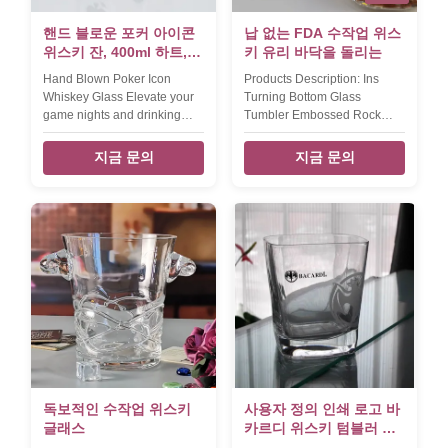
핸드 블로운 포커 아이콘
납 없는 FDA 수작업 위스
위스키 잔, 400ml 하트,
키 유리 바닥을 돌리는
스페이드, 클럽 & 다이아
Hand Blown Poker Icon
Products Description: Ins
몬드 문양 투명 텀블러, 위
Whiskey Glass Elevate your
Turning Bottom Glass
스키, 칵테일, 주스용 올드
game nights and drinking
Tumbler Embossed Rock
패션드 글라스
experience with our hand-
Whiskey Glass This cute
blown poker suit whiskey
tumbler glass is handmade
지금 문의
지금 문의
glasses—crafted for poker
pressed with new turning
enthusiasts and anyone who
bottom design. Xi'An Daxi
appreciates artisanal
Houseware can produce all
barware. Each 400ml tumbler
kinds of drink-glass in ins
features hand-applied
style by a drawing only. hand-
embossed heart, spade, club,
pressed whisky glass with
and diamond icons, blending
new assted 3 design.all with
the timeless charm of hand-
turning rock bottom. The New
blown glass with the playful
Design Of The Whisky Glass
spirit of poker. Perfect for
Develope Be Acceptable.
whiskey, old fashioned
Model Capacity (ml) size
cocktails, juice, or iced drinks,
(cm)L*W*H inner pack/out
these glasses turn casual
carton (pcs) Torlerance (mm)
poker
Weight (g)
독보적인 수작업 위스키
사용자 정의 인쇄 로고 바
글래스
카르디 위스키 텀블러 글
래스, 스퀘어 위스키 글래