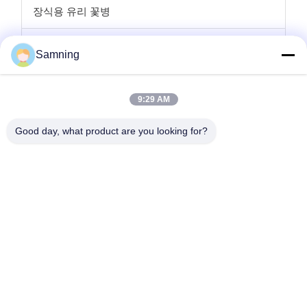
장식용 유리 꽃병
유리 캔들 홀더
Samning
글라스 충전기 플레이트
9:29 AM
크리스탈 칵테일 잔
Good day, what product are you looking for?
텀블러 마시는 안경
주사철 공예품
유리 저장 항아리
집
제품
우리에 대하여
공장 여행
품질 관리
연락주세요
인용문을 요구하세요