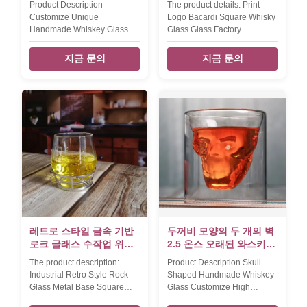
Product Description
The product details: Print
스
Customize Unique
Logo Bacardi Square Whisky
Handmade Whiskey Glass
Glass Glass Factory
Ice Bucket With Inlaid Eyes
Customize Handmade
Design there is an new
Whiskey Glass Cup
지금 문의
지금 문의
design ice bucket glass made
INTRODUCTION Description
by handblown in lead free
BACARDI WHISKY GLASS
crystal glass. we can supply
CUP Brief Top quality. Style
color logo on the whiskey
and size can be customized.
glass ice bucket by decal or
Size top dia:8.5cm B:6.5cm
laser engrave, it's an good
Height: 9.7cm weight:290g
gift for brands whisky
V:350Ml Color clear Package
promotion in bar or beverage
6 pcs in an inner box, 48pcs
club. Product Name inlaid
in a master carton. Normal
eyes crystal whiskey glass
safe package. MOQ 5000pcs.
ice bucket Style new ice
Lead Time 45days Xi'An
buckt glass with handle
DaXi houseware Co., ltd Is
Brand OEM Colour clear
Professional Glassware
transparent MOQ 1200pcs
Manufacturer Our company
레트로 스타일 금속 기반
두꺼비 모양의 두 개의 벽
and
로크 글래스 수작업 위스
2.5 온스 오래된 와스키
키 글래스 크리스탈 위스
텀블러
The product description:
Product Description Skull
키 글래스
Industrial Retro Style Rock
Shaped Handmade Whiskey
Glass Metal Base Square
Glass Customize High
Glass Crystal Handmade
Borosilicate Double Wall