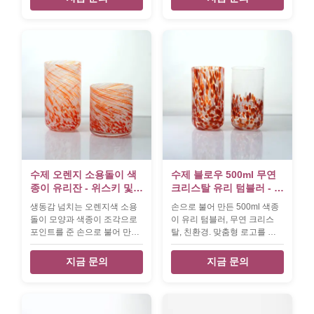
glass cup made by
바, 호텔 사용에 적합합니다.
handblown in lead free
crystal glass. we can supply
color logo on the whiskey
glass by decal or laser
engrave,it's an good gift for
brands whisky promotion.
Product Name inlaid eyes
crystal whiskey glass Style
new small mouth glass cup
Brand OEM Colour clear
transparent MOQ 2400pcs
Place of Product Shanxi
Province,China Innner pack 4
수제 오렌지 소용돌이 색
수제 블로우 500ml 무연
or
종이 유리잔 - 위스키 및
크리스탈 유리 텀블러 - 위
칵테일용 장인 제작 음료
스키 및 주스용 아티잔 드
생동감 넘치는 오렌지색 소용
손으로 불어 만든 500ml 색종
잔
링킹 글라스
돌이 모양과 색종이 조각으로
이 유리 텀블러, 무연 크리스
포인트를 준 손으로 불어 만든
탈, 친환경. 맞춤형 로고를 사
장인의 유리입니다. 위스키, 칵
용할 수 있습니다. MOQ
테일 또는 물에 적합한 독특하
1000pcs, 7일 안에 샘플. 집,
지금 문의
지금 문의
고 내구성이 뛰어난 유리잔입
바, 호텔 사용에 적합합니다.
니다. 각 작품은 개별적으로 제
작되어 탁월한 핸드메이드 선
물이 됩니다.