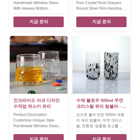
Handmade Whiskey Glass
Free Crystal Rock Glasses
With Heavey Bottom
Round Silver Rim Handmade
Suspend Bubble Scotch
Whiskey Glass The round
Whisky Glasses Whisky
silver rim whiskey glass cup
지금 문의
지금 문의
Glass Set – Elegant Lead-
is made by handblown in
free Matching Drinkware For
classic rock glass style. the
Everyday Or Entertaining –
silver rim whisky glass is
Stylish Modern Glasses - Gift
made by eletroplated
For Wedding, Birthday
plantium in 15mm wideth. the
INTRODUCTION Description
volume of this silver rim rock
Handmade Color Bubble
glass is 310ml. top open 7.5
Heavy Thick Bottom Glass
cm max diameter 8.8 cm
Cup Scotch Whisky Glasses
hight 8.5 cm capcity / weight
Brief lead free crystal
300ml INTRODUCTION
glass.heavy base. Size Glass
Description classic whiskey
Size - TD66*MD74*H112MM,
glass cup with silver rim
Capacity-267ml, Weight-
band. Brief Mouth (Hand)
359g. Color Clear With Color
blown
인크라이드 아크 디자인
수제 블로우 500ml 무연
Suspend Air
수작업 위스키 유리
크리스탈 유리 텀블러 - 위
스키 및 주스용 아티잔 드
Product Description
손으로 불어 만든 500ml 색종
링킹 글라스
Customize Unique Style
이 유리 텀블러, 무연 크리스
Handmade Whiskey Glass
탈, 친환경. 맞춤형 로고를 사
With Inlaid Eyes Design there
용할 수 있습니다. MOQ
is an new design whisky
1000pcs, 7일 안에 샘플. 집,
지금 문의
지금 문의