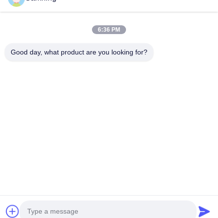
6:36 PM
Good day, what product are you looking for?
보내다
집
제품
우리에 대하여
공장 여행
품질 관리
연락주세요
인용문을 요구하세요
전화:
86-29-87882900
이메일:
samning@fromheart.com.cn
© 2026 Xi'An Daxi Houseware Co., Ltd. All Rights Reserved.