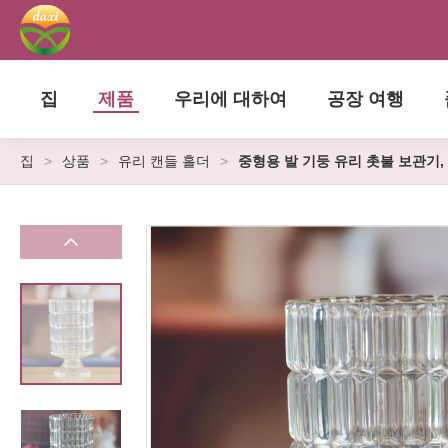
집
제품
우리에 대하여
공장 여행
집
>
상품
>
유리 캔들 홀더
>
중형용 발 기둥 유리 촛불 보관기,