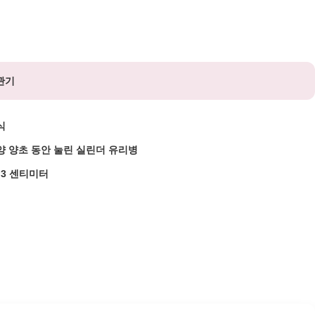
관기
식
양 양초 동안 눌린 실린더 유리병
8.3 센티미터