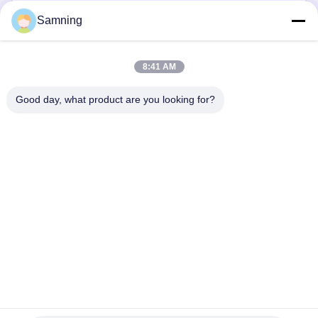
Samning
8:41 AM
Good day, what product are you looking for?
보내다
집
제품
우리에 대하여
공장 여행
품질 관리
연락주세요
인용문을 요구하세요
전화:
86-29-87882900
이메일:
samning@fromheart.com.cn