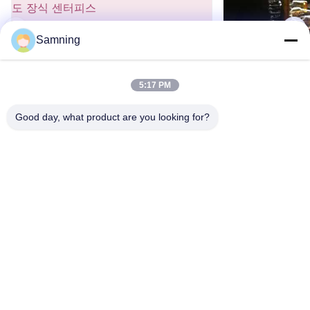
자인이 어떻게 꽃 줄기를 완벽하게 배열하고 안정적으
로 유지하는지 보여줍니다. 다양한 방의 실제 스타일
링 예를 확인하고 아름다운 빛 굴절 질감을 보존하기
Samning
위한 유지 관리 팁을 배우게 됩니다.
00:26
5:17 PM
손으로 불어 다이아몬드 패턴 유리 핸드백
손으로 불어 무연
꽃병 - 가정 및 결혼식을 위한 다용도 장식
손으로 불린 음료 유
Good day, what product are you looking for?
센터피스
유리 꽃병
비디오 존
모든 비디오
집
제품
우리에 대하여
공장 여행
품질 관리
연락주세요
손으로 불린 음료 유리 제품
인용문을 요구하세요
전화:
86-29-87882900
유리 식탁용품