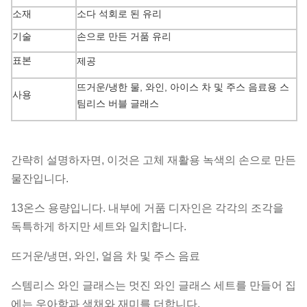
소재
소다 석회로 된 유리
기술
손으로 만든 거품 유리
표본
제공
뜨거운/냉한 물, 와인, 아이스 차 및 주스 음료용 스
사용
팀리스 버블 글래스
색상
맑습니다
내부 상자당 6개의 유리 거품, 마스터당 24개의 유
포장
간략히 설명하자면, 이것은 고체 재활용 녹색의 손으로 만든
리 거품
물잔입니다.
지불 기간
30% 보증금, 70% 잔액 납부
13온스 용량입니다. 내부에 거품 디자인은 각각의 조각을
선행 시간
보증금을 받은 후 45일
독특하게 하지만 세트와 일치합니다.
뜨거운/냉면, 와인, 얼음 차 및 주스 음료
스템리스 와인 글래스는 멋진 와인 글래스 세트를 만들어 집
에는 우아함과 색채와 재미를 더합니다.